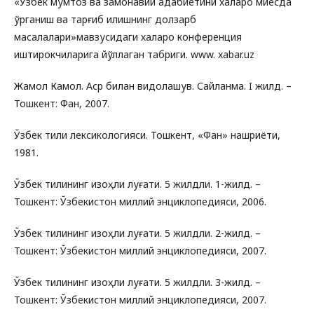
«Ўзбек мумтоз ва замонавий адабиётини халқаро миқёсда
ўрганиш ва тарғиб қилишнинг долзарб
масалалари»мавзусидаги халқаро конференция
иштирокчиларига йўллаган табриги. www. xabar.uz
Жамол Камол. Аср билан видолашув. Сайланма. I жилд. –
Тошкент: Фан, 2007.
Ўзбек тили лексикологияси. Тошкент, «Фан» нашриёти,
1981.
Ўзбек тилининг изоҳли луғати. 5 жилдли. 1-жилд. –
Тошкент: Ўзбекистон миллий энциклопедияси, 2006.
Ўзбек тилининг изоҳли луғати. 5 жилдли. 2-жилд. –
Тошкент: Ўзбекистон миллий энциклопедияси, 2007.
Ўзбек тилининг изоҳли луғати. 5 жилдли. 3-жилд. –
Тошкент: Ўзбекистон миллий энциклопедияси, 2007.