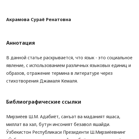
Акрамова Сураё Ренатовна
Аннотация
В данной статье раскрывается, что язык - это социальное
явление, с использованием различных языковых единиц и
образов, отражение термина в литературе через
стихотворения Джамаля Кемаля.
Библиографические ссылки
Мирзиёев Ш.М. Адабиёт, санъат ва маданият яшаса,
миллат ва халқ, бутун инсоният безавол яшайди.
Ўзбекистон Республикаси Президенти Ш.Мирзиёевнинг