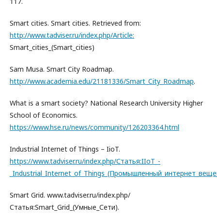
117.
Smart cities. Smart cities. Retrieved from:
http://www.tadviser.ru/index.php/Article:
Smart_cities_(Smart_cities)
Sam Musa. Smart City Roadmap.
http://www.academia.edu/21181336/Smart_City_Roadmap
.
What is a smart society? National Research University Higher
School of Economics.
https://www.hse.ru/news/community/126203364.html
Industrial Internet of Things – IioT.
https://www.tadviser.ru/index.php/Статья:IIoT_-
_Industrial_Internet_of_Things_(Промышленный_интернет_веще
Smart Grid. www.tadviser.ru/index.php/
Статья:Smart_Grid_(Умные_Сети).