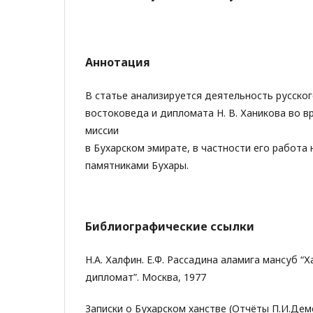
Аннотация
В статье анализируется деятельность русског
востоковеда и дипломата Н. В. Ханикова во в
миссии
в Бухарском эмирате, в частности его работа
памятниками Бухары.
Библиографические ссылки
Н.A. Халфин. Е.Ф. Рассадина қаламига мансуб “
дипломат”. Москва, 1977
Записки о Бухарском ханстве (Отчёты П.И.Деме