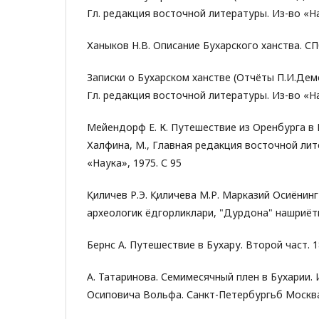
Гл. редакция восточной литературы. Из-во «На
Ханыков Н.В. Описание Бухарского ханства. СПб.
Записки о Бухарском ханстве (Отчёты П.И.Деме
Гл. редакция восточной литературы. Из-во «На
Мейендорф Е. К. Путешествие из Оренбурга в Б
Халфина, М., Главная редакция восточной ли
«Наука», 1975. С 95
Қиличев Р.Э. Қиличева М.Р. Марказий Осиёнин
археологик ёдгорликлари, "Дурдона" нашриёти.
Бeрнс А. Путешествие в Бухару. Второй част. 18
А. Татаринова. Семимесячный плен в Бухарии.
Осиповича Вольфа. Санкт-Петербургьб Москва