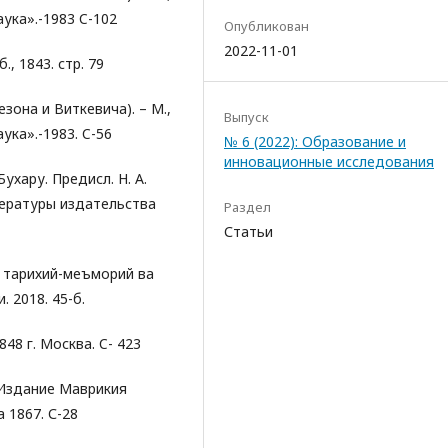
ука».-1983 C-102
Опубликован
2022-11-01
, 1843. стр. 79
зона и Виткевича). – М.,
Выпуск
ука».-1983. C-56
№ 6 (2022): Образование и
инновационные исследования
ухару. Предисл. Н. А.
тературы издательства
Раздел
Статьи
г тарихий-меъморий ва
 2018. 45-б.
48 г. Москва. C- 423
 Издание Маврикия
 1867. С-28