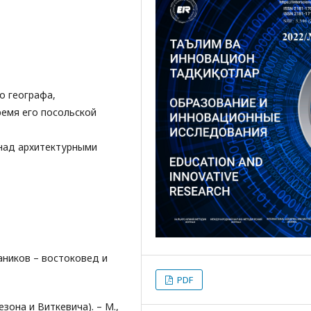
о географа,
ремя его посольской
 над архитектурными
Хаников – востоковед и
PDF
зона и Виткевича). – М.,