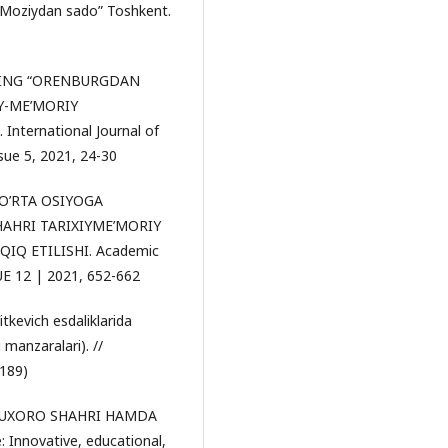
 “Moziydan sado” Toshkent.
RFNING “ORENBURGDAN
Y-ME’MORIY
ternational Journal of
ssue 5, 2021, 24-30
 “O’RTA OSIYOGA
AHRI TARIXIYME’MORIY
Q ETILISHI. Academic
UE 12 | 2021, 652-662
itkevich esdaliklarida
 manzaralari). //
189)
A BUXORO SHAHRI HAMDA
Innovative, educational,