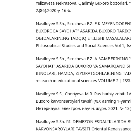
Yelizaveta Nekrasova. Qadimiy Buxoro bozorlari,
2.(86).2020-y. 16-b.
Nasilloyev S.Sh., Sirocheva F.Z. E.K MEYENDO
BUXOROGA SAYOHAT” ASARIDA BUXORO TARIXI
OBIDALARINING TADQIQ ETILISHI MASALALARI. In
Philosophical Studies and Social Sciences Vol 1, I
Nasilloyev S.Sh., Sirocheva F.Z. A. VAMBERINING
SAYOHAT” ASARIDA BUXORO VA SAMARQAND SH
BINOLARI, HAMDA, ZIYORATGOHLARINING TADQI
research in educational sciences VOLUME 2 | ISS
Nasilloyev S.S., Choriyeva M.R. Rus harbiy zobiti I.V
Buxoro karvonsaroylari tavsifi (XIX asrning 1-yarmi
Интернаука: электрон. научн. журн. 2021. № 13(
Nasilloyev S.Sh. P.I. DEMEZON ESDALIKLARID
KARVONSAROYLARI TAVSIFI Oriental Renaissance: 