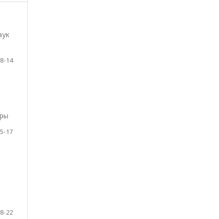
аук
8-14
ары
5-17
8-22