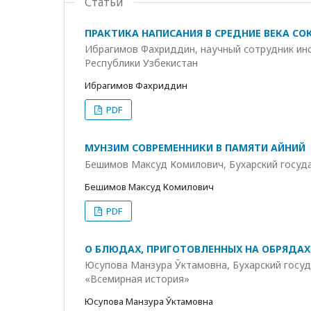
Статьи
ПРАКТИКА НАПИСАНИЯ В СРЕДНИЕ ВЕКА СО
Ибрагимов Фахриддин, научный сотрудник ин
Республики Узбекистан
Ибрагимов Фахриддин
PDF
МУНЗИМ СОВРЕМЕННИКИ В ПАМЯТИ АЙНИЙ
Бешимов Максуд Комилович, Бухарский госуд
Бешимов Максуд Комилович
PDF
О БЛЮДАХ, ПРИГОТОВЛЕННЫХ НА ОБРЯДАХ 
Юсупова Манзура Ўктамовна, Бухарский госу
«Всемирная история»
Юсупова Манзура Ўктамовна