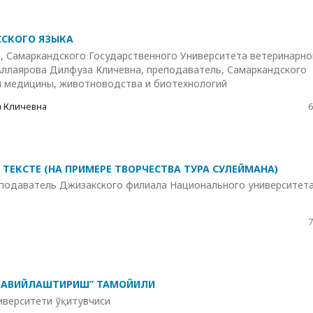
ССКОГО ЯЗЫКА
, Самаркандского Государственного Университета ветеринарно
ллаярова Дилфуза Кличевна, преподаватель, Самаркандского
й медицины, животноводства и биотехнологий
а Кличевна
6
ЕКСТЕ (НА ПРИМЕРЕ ТВОРЧЕСТВА ТУРА СУЛЕЙМАНА)
еподаватель Джизакского филиала Национального университет
7
НАВИЙЛАШТИРИШ” ТАМОЙИЛИ
иверситети ўқитувчиси