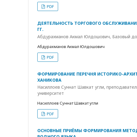
PDF
ДЕЯТЕЛЬНОСТЬ ТОРГОВОГО ОБСЛУЖИВАНИЯ 
ГГ.
Абдурахманов Акмал Юлдошович, Базовый док
Абдурахманов Акмал Юлдошович
PDF
ФОРМИРОВАНИЕ ПЕРЕЧНЯ ИСТОРИКО-АРХИТ
ХАНИКОВА
Насиллоев Суннат Шавкат угли, преподавател
университет
Насиллоев Суннат Шавкат угли
PDF
ОСНОВНЫЕ ПРИЁМЫ ФОРМИРОВАНИЯ МЕТОД
РОДНОГО ЯЗЫКА