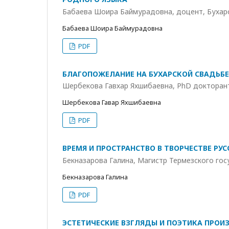
Бабаева Шоира Баймурадовна, доцент, Бухар
Бабаева Шоира Баймурадовна
PDF
БЛАГОПОЖЕЛАНИЕ НА БУХАРСКОЙ СВАДЬБЕ
Шербекова Гавхар Яхшибаевна, PhD докторант
Шербекова Гавҳар Яхшибаевна
PDF
ВРЕМЯ И ПРОСТРАНСТВО В ТВОРЧЕСТВЕ РУ
Бекназарова Галина, Магистр Термезского го
Бекназарова Галина
PDF
ЭСТЕТИЧЕСКИЕ ВЗГЛЯДЫ И ПОЭТИКА ПРОИ