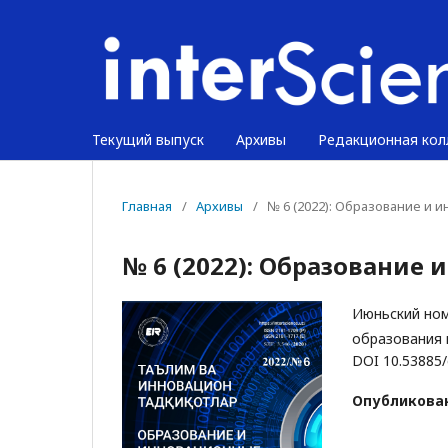
Текущий выпуск
Архивы
Редакционная кол
Главная
/
Архивы
/
№ 6 (2022): Образование и
№ 6 (2022): Образование
Июньский ном
образования 
DOI 10.53885/
Опубликова