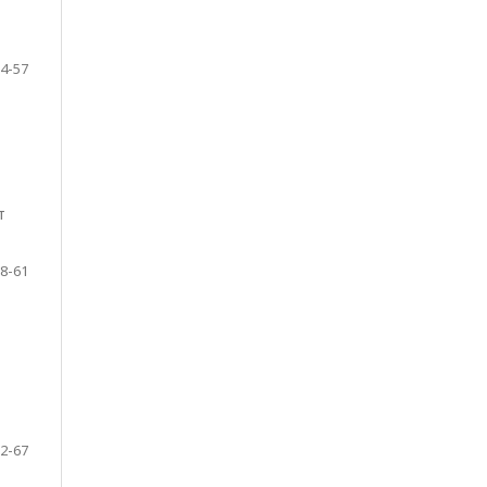
4-57
т
8-61
2-67