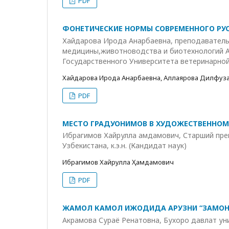
PDF
ФОНЕТИЧЕСКИЕ НОРМЫ СОВРЕМЕННОГО РУ
Хайдарова Ирода Анарбаевна, преподаватель
медицины,животноводства и биотехнологий А
Государственного Университета ветеринарно
Хайдарова Ирода Анарбаевна, Аллаярова Дилфуз
PDF
МЕСТО ГРАДУОНИМОВ В ХУДОЖЕСТВЕННОМ Т
Ибрагимов Хайрулла Ҳамдамович, Старший пр
Узбекистана, к.э.н. (Кандидат наук)
Ибрагимов Хайрулла Ҳамдамович
PDF
ЖАМОЛ КАМОЛ ИЖОДИДА АРУЗНИ “ЗАМО
Акрамова Сураё Ренатовна, Бухоро давлат ун