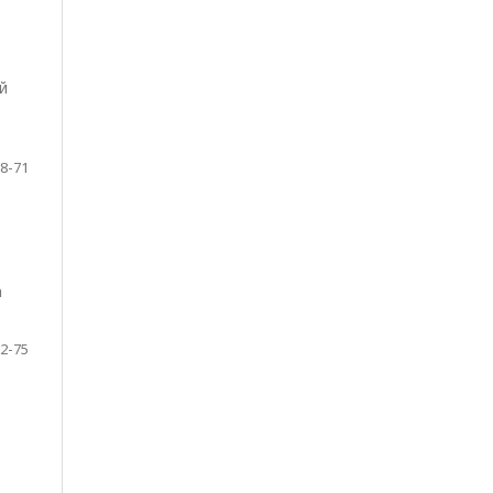
й
8-71
а
2-75