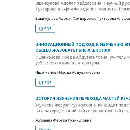
Эшанкулова Адолат Хайдаровна, Научный руко
Тухтарова Альфия Фаридовна, Магистр, Терме
Эшанкулова Адолат Хайдаровна, Тухтарова Альф
PDF
ИННОВАЦИОННЫЙ ПОДХОД К ИЗУЧЕНИЮ ЭП
ОБЩЕОБРАЗОВАТЕЛЬНЫХ ШКОЛАХ
Ишанханова Ирода Абдувахитовна, учитель И
узбекского языка и литературы
Ишанханова Ирода Абдувахитовна
PDF
ИСТОРИЯ ИЗУЧЕНИЯ ПЕРЕХОДА ЧАСТЕЙ РЕЧ
Жумаева Феруза Рузикуловна, кандидат педаго
литературы, Навоийский государственный пед
Жумаева Феруза Рузикуловна