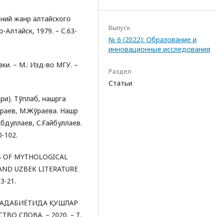
вний жанр алтайского
Выпуск
-Алтайск, 1979. – С.63-
№ 6 (2022): Образование и
инновационные исследования
ки. – М.: Изд-во МГУ. –
Раздел
Статьи
ари). Тўплаб, нашрга
раев, М.Жўраева. Нашр
бдуллаев, С.Ғайбуллаев.
0-102.
SIS OF MYTHOLOGICAL
AND UZBEK LITERATURE
 3-21.
БЕК АДАБИЁТИДА ҚУШЛАР
О СЛОВА. – 2020. – Т.