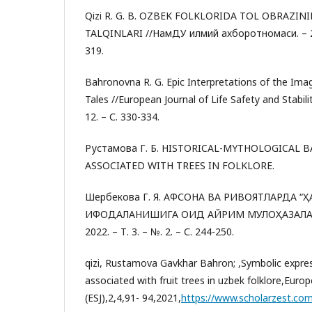
Qizi R. G. B. OZBEK FOLKLORIDA TOL OBRAZIN
TALQINLARI //НамДУ илмий ахборотномаси. – 2020
319.
Bahronovna R. G. Epic Interpretations of the Imag
Tales //European Journal of Life Safety and Stabili
12. – С. 330-334.
Рустамова Г. Б. HISTORICAL-MYTHOLOGICAL B
ASSOCIATED WITH TREES IN FOLKLORE.
Шербекова Г. Я. АФСОНА ВА РИВОЯТЛАРДА “
ИФОДАЛАНИШИГА ОИД АЙРИМ МУЛОҲАЗАЛАР //Sc
2022. – Т. 3. – №. 2. – С. 244-250.
qizi, Rustamova Gavkhar Bahron; ,Symbolic expre
associated with fruit trees in uzbek folklore,Euro
(ESJ),2,4,91- 94,2021,
https://www.scholarzest.co