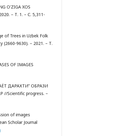
ING O'ZIGA XOS
. – Т. 1. – С. 5,311-
e of Trees in Uzbek Folk
ty (2660-9630). – 2021. – Т.
ASES OF IMAGES
ҲАЁТ ДАРАХТИ” ОБРАЗИ
ientific progress. –
ssion of images
pean Scholar Journal
m