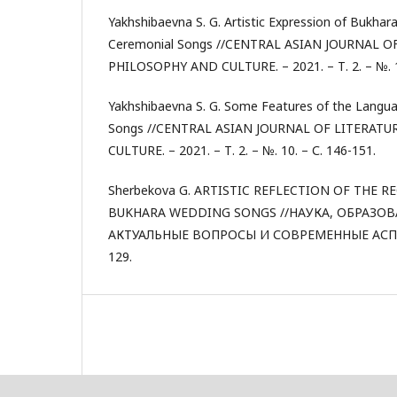
Yakhshibaevna S. G. Artistic Expression of Bukha
Ceremonial Songs //CENTRAL ASIAN JOURNAL O
PHILOSOPHY AND CULTURE. – 2021. – Т. 2. – №. 10
Yakhshibaevna S. G. Some Features of the Langu
Songs //CENTRAL ASIAN JOURNAL OF LITERATU
CULTURE. – 2021. – Т. 2. – №. 10. – С. 146-151.
Sherbekova G. ARTISTIC REFLECTION OF THE 
BUKHARA WEDDING SONGS //НАУКА, ОБРАЗО
АКТУАЛЬНЫЕ ВОПРОСЫ И СОВРЕМЕННЫЕ АСПЕКТЫ
129.