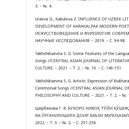
3. – №. 4.
Uraeva D., Kabulova Z. INFLUENCE OF UZBEK L
DEVELOPMENT OF KARAKALPAK MODERN POET
ИСКУССТВОВЕДЕНИЕ И ФИЛОЛОГИЯ: СОВРЕМ
НАУЧНЫЕ ИССЛЕДОВАНИЯ. – 2019. – С. 94-98.
Yakhshibaevna S. G. Some Features of the Langu
Songs //CENTRAL ASIAN JOURNAL OF LITERATU
CULTURE. – 2021. – Т. 2. – №. 10. – С. 146-151.
Yakhshibaevna S. G. Artistic Expression of Bukha
Ceremonial Songs //CENTRAL ASIAN JOURNAL O
PHILOSOPHY AND CULTURE. – 2021. – Т. 2. – №. 10
Шербекова Г. Я. БУХОРО НИКОҲ ТЎЙИ ҚЎШ
ВА ЎРГАНИЛИШИГА ДОИР БАЪЗИ МУЛОҲАЗАЛАР //
2022. – Т. 3. – №. 2. – С. 251-256.