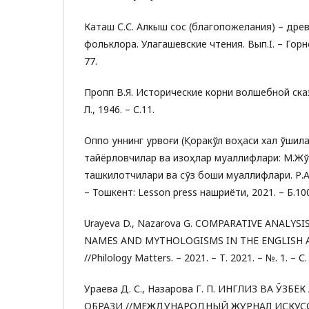
Каташ С.С. Алкыш сос (благопожелания) – дре
фольклора. Улагашевские чтения. Вып.I. – Горно
77.
Пропп В.Я. Исторические корни волшебной сказ
Л., 1946. – С.11.
Оппоқ уннинг урвоғи (Қоракўл воҳаси халқ қўшиқл
тайёрловчилар ва изоҳлар муаллифлари: М.Жў
ташкилотчилари ва сўз боши муаллифлари. Р.А
– Тошкент: Lesson press нашриёти, 2021. – Б.10
Urayeva D., Nazarova G. COMPARATIVE ANALY
NAMES AND MYTHOLOGISMS IN THE ENGLISH 
//Philology Matters. – 2021. – Т. 2021. – №. 1. – С.
Ураева Д. С., Назарова Г. П. ИНГЛИЗ ВА ЎЗ
ОБРАЗИ //МЕЖДУНАРОДНЫЙ ЖУРНАЛ ИСКУССТВ