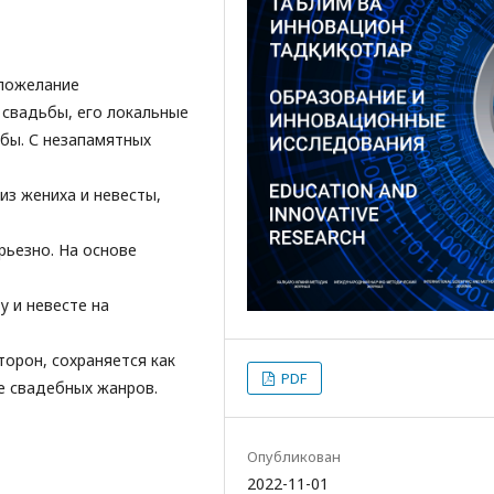
опожелание
 свадьбы, его локальные
дбы. С незапамятных
из жениха и невесты,
рьезно. На основе
 и невесте на
торон, сохраняется как
PDF
е свадебных жанров.
Опубликован
2022-11-01